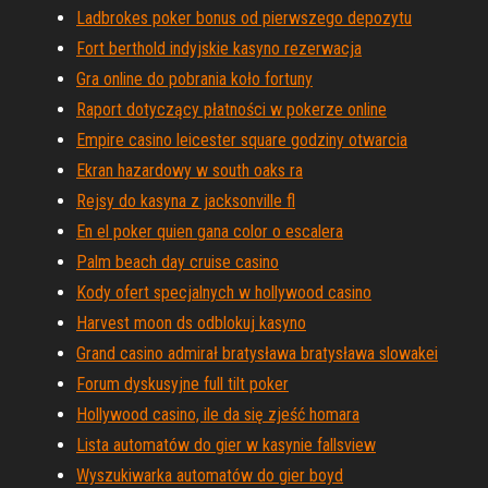
Ladbrokes poker bonus od pierwszego depozytu
Fort berthold indyjskie kasyno rezerwacja
Gra online do pobrania koło fortuny
Raport dotyczący płatności w pokerze online
Empire casino leicester square godziny otwarcia
Ekran hazardowy w south oaks ra
Rejsy do kasyna z jacksonville fl
En el poker quien gana color o escalera
Palm beach day cruise casino
Kody ofert specjalnych w hollywood casino
Harvest moon ds odblokuj kasyno
Grand casino admirał bratysława bratysława slowakei
Forum dyskusyjne full tilt poker
Hollywood casino, ile da się zjeść homara
Lista automatów do gier w kasynie fallsview
Wyszukiwarka automatów do gier boyd