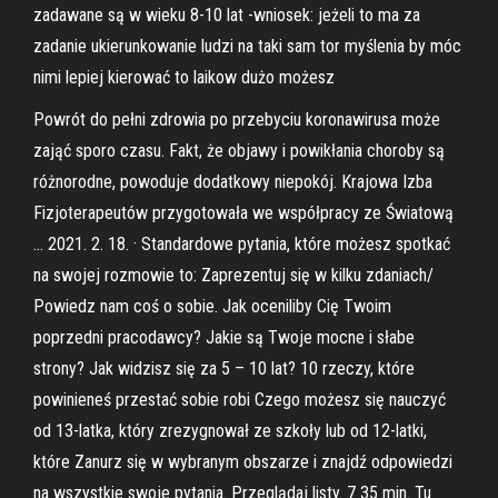
zadawane są w wieku 8-10 lat -wniosek: jeżeli to ma za
zadanie ukierunkowanie ludzi na taki sam tor myślenia by móc
nimi lepiej kierować to laikow dużo możesz
Powrót do pełni zdrowia po przebyciu koronawirusa może
zająć sporo czasu. Fakt, że objawy i powikłania choroby są
różnorodne, powoduje dodatkowy niepokój. Krajowa Izba
Fizjoterapeutów przygotowała we współpracy ze Światową
… 2021. 2. 18. · Standardowe pytania, które możesz spotkać
na swojej rozmowie to: Zaprezentuj się w kilku zdaniach/
Powiedz nam coś o sobie. Jak oceniliby Cię Twoim
poprzedni pracodawcy? Jakie są Twoje mocne i słabe
strony? Jak widzisz się za 5 – 10 lat? 10 rzeczy, które
powinieneś przestać sobie robi Czego możesz się nauczyć
od 13-latka, który zrezygnował ze szkoły lub od 12-latki,
które Zanurz się w wybranym obszarze i znajdź odpowiedzi
na wszystkie swoje pytania. Przeglądaj listy. 7 35 min. Tu