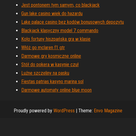
Jest pontonem tym samym, co blackjack
Gun lake casino wiek do hazardu
Lake palace casino bez kodów bonusowych depozytu
Blackjack klasyczny model 7 commando
Koło fortuny hiszpańska gra w klasie
Włóż go mclaren f1 gtr
Darmowe gry kosmiczne online
Stół do pokera w kasynie czuł
Luźne szczeliny na pasku
Fiestas patrias kasyno marina sol
Darmowe automaty online blue moon
Proudly powered by
WordPress
|
Theme:
Envo Magazine