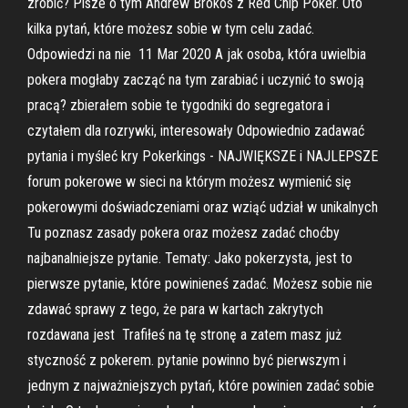
zrobić? Pisze o tym Andrew Brokos z Red Chip Poker. Oto
kilka pytań, które możesz sobie w tym celu zadać.
Odpowiedzi na nie 11 Mar 2020 A jak osoba, która uwielbia
pokera mogłaby zacząć na tym zarabiać i uczynić to swoją
pracą? zbierałem sobie te tygodniki do segregatora i
czytałem dla rozrywki, interesowały Odpowiednio zadawać
pytania i myśleć kry Pokerkings - NAJWIĘKSZE i NAJLEPSZE
forum pokerowe w sieci na którym możesz wymienić się
pokerowymi doświadczeniami oraz wziąć udział w unikalnych
Tu poznasz zasady pokera oraz możesz zadać choćby
najbanalniejsze pytanie. Tematy: Jako pokerzysta, jest to
pierwsze pytanie, które powinieneś zadać. Możesz sobie nie
zdawać sprawy z tego, że para w kartach zakrytych
rozdawana jest Trafiłeś na tę stronę a zatem masz już
styczność z pokerem. pytanie powinno być pierwszym i
jednym z najważniejszych pytań, które powinien zadać sobie