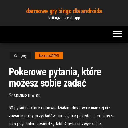
Skip
darmowe gry bingo dla androida
to
bettingvpoa.web.app
the
content
Category
Keenum39695
Pokerowe pytania, które
możesz sobie zadać
By
ADMINISTRATOR
50 pytań na które odpowiedziałam dosłownie inaczej niż
zawarte opisy przykładów -nic się nie pokryło … -co lepsze
jako psycholog stwierdzę fakt iż pytania zwyczajne,