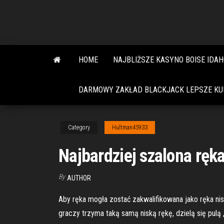
Skip
to
the
content
HOME
NAJBLIŻSZE KASYNO BOISE IDA
DARMOWY ZAKŁAD BLACKJACK LEPSZE KU
Category
Hultman45933
Najbardziej szalona rę
By
AUTHOR
Aby ręka mogła zostać zakwalifikowana jako ręka nis
graczy trzyma taką samą niską rękę, dzielą się pulą „