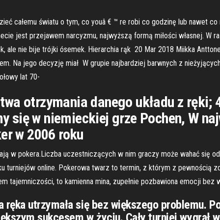
ieć całemu światu o tym, co youâ € ™ re robi co godzinę lub nawet co 
necie jest przejawem narcyzmu, najwyższą formą miłości własnej. W r
, ale nie bije trójki ósemek. Hierarchia rąk 20 Mar 2018 Miikka Antton
rem. Na jego decyzję miał W grupie najbardziej barwnych z nieżyjącyc
ołowy lat 70-
twa otrzymania danego układu z ręki; 
 się w niemieckiej grze Pochen, W naj
ker w 2006 roku
ają w pokera.Liczba uczestniczących w nim graczy może wahać się od 2 
u turniejów online. Pokerowa twarz to termin, z którym z pewnością zd
lem tajemniczości, to kamienna mina, zupełnie pozbawiona emocji bez 
ręka utrzymała się bez większego problemu. Pol
większym sukcesem w życiu. Cały turniej wygrał w