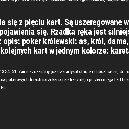
 się z pięciu kart. Są uszeregowane w 
jawienia się. Rzadka ręka jest silniej
 opis: poker królewski: as, król, dama,
 kolejnych kart w jednym kolorze: karet
3:34. 51. Zamieszczaliśmy już dwa artykuł stricte odnoszące się do p
na pokerowych forach narzekania na strasznego pecha i mega bad bea
. Na